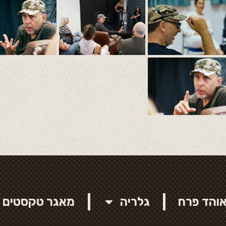
והד פרח
גלריה
מאגר טקסטים