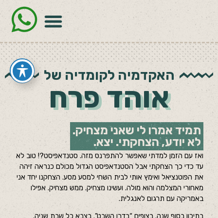
האקדמיה לקומדיה של
אוהד פרח
תמיד אמרו לי שאני מצחיק.
לא יודע, הצחקתי. יצא.
ואז עם הזמן למדתי שאפשר להתפרנס מזה. סטנדאפיסט?! טוב לא
עד כדי כך הצחקתי אבל הסטנדאפיסט הגדול מכולם כנראה זיהה
את הפוטנציאל ואימץ אותי לבית השחי למסע מסע. הצחקנו יחד אני
מאחורי המצלמה והוא מולה. ועשינו מצחיק. ממש מצחיק. אפילו
באמריקה עם תרגום לאנגלית.
בתיכון בסוף שנה. בצופים “בדרן השבט”. בצבא כל שבת שניה.